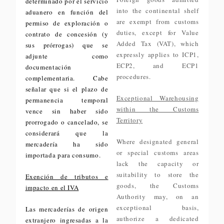
determinado por el servicio
into the continental shelf
aduanero en función del
are exempt from customs
permiso de exploración o
duties, except for Value
contrato de concesión (y
Added Tax (VAT), which
sus prórrogas) que se
expressly applies to ICP1,
adjunte como
ECP2, and ECP1
documentación
procedures.
complementaria. Cabe
señalar que si el plazo de
Exceptional Warehousing
permanencia temporal
within the Customs
vence sin haber sido
Territory
prorrogado o cancelado, se
considerará que la
Where designated general
mercadería ha sido
or special customs areas
importada para consumo.
lack the capacity or
suitability to store the
Exención de tributos e
goods, the Customs
impacto en el IVA
Authority may, on an
exceptional basis,
Las mercaderías de origen
authorize a dedicated
extranjero ingresadas a la