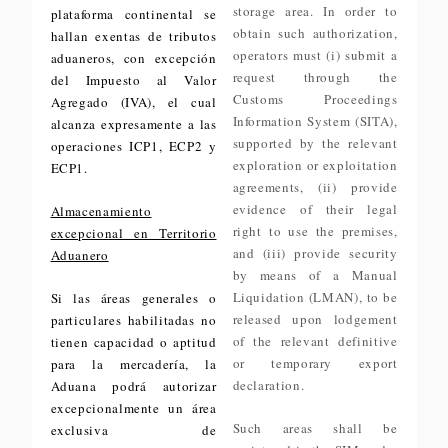
storage area. In order to
plataforma continental se
obtain such authorization,
hallan exentas de tributos
operators must (i) submit a
aduaneros, con excepción
request through the
del Impuesto al Valor
Customs Proceedings
Agregado (IVA), el cual
Information System (SITA),
alcanza expresamente a las
supported by the relevant
operaciones ICP1, ECP2 y
exploration or exploitation
ECP1.
agreements, (ii) provide
evidence of their legal
Almacenamiento
right to use the premises,
excepcional en Territorio
and (iii) provide security
Aduanero
by means of a Manual
Liquidation (LMAN), to be
Si las áreas generales o
released upon lodgement
particulares habilitadas no
of the relevant definitive
tienen capacidad o aptitud
or temporary export
para la mercadería, la
declaration.
Aduana podrá autorizar
excepcionalmente un área
Such areas shall be
exclusiva de