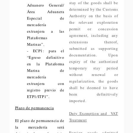
stay of the goods shall be
Aduanero General/
determined by the Customs
Área Aduanera
Authority on the basis of
Especial de
the relevant exploration
mercadería
permit or concession
extranjera a las
agreement, including any
Plataformas
extensions thereof,
Marinas”.
submitted as supporting
- ECP1: para el
documentation. Upon
“Egreso definitivo
expiry of the authorized
en la Plataforma
temporary stay period
Marina de
without renewal or
mercadería
regularization, the goods
extranjera con
shall be deemed to have
registro previo de
been definitively
ETP1/ITP1”.
imported.
Plazo de permanencia
Duty Exemption and VAT
Treatment
El plazo de permanencia de
la mercadería será
Foreign goods admitted