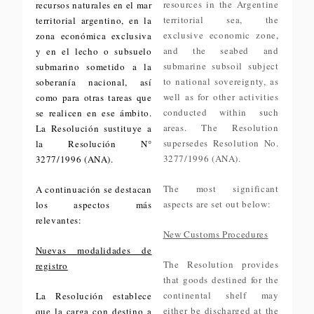
resources in the Argentine
recursos naturales en el mar
territorial sea, the
territorial argentino, en la
exclusive economic zone,
zona económica exclusiva
and the seabed and
y en el lecho o subsuelo
submarine subsoil subject
submarino sometido a la
to national sovereignty, as
soberanía nacional, así
well as for other activities
como para otras tareas que
conducted within such
se realicen en ese ámbito.
areas. The Resolution
La Resolución sustituye a
supersedes Resolution No.
la Resolución N°
3277/1996 (ANA).
3277/1996 (ANA).
The most significant
A continuación se destacan
aspects are set out below:
los aspectos más
relevantes:
New Customs Procedures
Nuevas modalidades de
The Resolution provides
registro
that goods destined for the
continental shelf may
La Resolución establece
either be discharged at the
que la carga con destino a