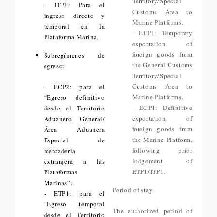
Territory/Special
- ITP1: Para el
Customs Area to
ingreso directo y
Marine Platforms.
temporal en la
- ETP1: Temporary
Plataforma Marina.
exportation of
foreign goods from
Subregímenes de
the General Customs
egreso:
Territory/Special
Customs Area to
- ECP2: para el
Marine Platforms.
“Egreso definitivo
- ECP1: Definitive
desde el Territorio
exportation of
Aduanero General/
foreign goods from
Área Aduanera
the Marine Platform,
Especial de
following prior
mercadería
lodgement of
extranjera a las
ETP1/ITP1.
Plataformas
Marinas”.
Period of stay
- ETP1: para el
“Egreso temporal
The authorized period of
desde el Territorio