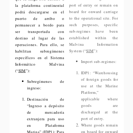
port of entry or remain on
la plataforma continental
board for onward carriage
podrá descargarse en el
to the operational site. For
puerto de arribo o
such purposes, specific
permanecer a bordo para
sub-regimes have been
ser transportada con
established within the
destino al lugar de las
Malvina Information
operaciones. Para ello, se
System (“
SIM
”):
habilitan subregímenes
específicos en el Sistema
Import sub-regimes:
Informático Malvina
(“
SIM
”):
IDP1: “Warehousing
of foreign goods for
Subregímenes de
use at the Marine
ingreso:
Platform,”
applicable where
Destinación de
goods are
“Ingreso a depósito
discharged at the
de mercadería
port of entry.
extranjera para uso
Where goods remain
en Plataforma
on board for onward
Marina” (IDP1): Para