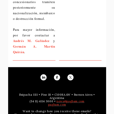
concesionarios tramiten
posteriormente su
nacionalización, reembarco
o destrucción formal.
Para mayor información,
por favor contactar a
Andrés M. Galíndez
y
Germán A. Martín
Quirán
.
Suipacha 1111 • Piso 18 • C1008AAW • Buenos Aires •
Argentina
(54 11) 4114 3000 •
news@pagbam.com
pagbam.com
Want to change how you receive these emails?