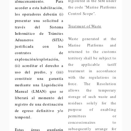
registered in the SIM under
almacenamiento. Para
the code "Marine Platforms
acceder a esta habilitación,
Control Scope".
los operadores deberán (i)
presentar una solicitud a
Treatment of Waste
través del Sistema
Informático de Trámites
Waste generated at the
Aduaneros (SITA)
Marine Platforms and
justificada con los
returned to the customs
contratos de
territory shall be subject to
exploración/explotación,
the applicable tariff
(ii) acreditar el derecho a
treatment in accordance
uso del predio, y (iii)
with the regulations in
constituir una garantía
force. The Resolution
mediante una Liquidación
allows the temporary
Manual (LMAN) que se
storage of such waste and
liberará al momento del
residues solely for the
registro de una destinación
purpose of enabling
de egreso definitivo y/o
permittees or
temporal.
concessionaires to
subsequently arrange for
Estas áreas quedarán