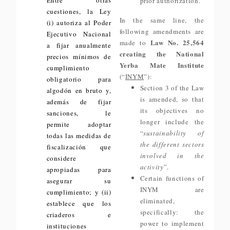
Entre otras
prior authorization.
cuestiones, la Ley
In the same line, the
(i) autoriza al Poder
following amendments are
Ejecutivo Nacional
Law No. 25,564
made to
a fijar anualmente
creating the National
precios mínimos de
Yerba Mate Institute
cumplimiento
(“
INYM
”):
obligatorio para
Section 3 of the Law
algodón en bruto y,
is amended, so that
además de fijar
its objectives no
sanciones, le
longer include the
permite adoptar
“
sustainability of
todas las medidas de
the different sectors
fiscalización que
involved in the
considere
activity
”.
apropiadas para
Certain functions of
asegurar su
INYM are
cumplimiento; y (ii)
eliminated,
establece que los
specifically: the
criaderos e
power to implement
instituciones