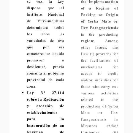
su vez, la Ley
the Implementation
dispone que el
of a Regime of
Instituto Nacional
Packing at Origin
de Vitivinicultura
of Yerba Mate or
determinará todos
Ilex Paraguariensis
los años las
in the producing
variedades de uva
region
: Among
que por sus
other issues, the
caracteres se decida
Law (i) provides for
promover o
the facilitation of
desalentar, previa
mechanisms for
consulta al gobierno
access to credit
provincial de cada
and/or subsidies for
zona.
those who carry out
Ley N° 27.114
various activities
sobre la Radicación
related to the
y creación de
production of Yerba
establecimientos
Mate or Ilex
para la
Paraguariensis in
instauración de un
Misiones and/or
Régimen de
Corrientes; (ii)