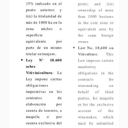
15% indicado en el
point; and (iii)
punto anterior; y
ownership of more
(iii) la titularidad de
than 1000 hectares
más de 1000 ha en la
in the core zone or
zona núcleo o
equivalent area by
superficie
the same foreign
equivalente por
owner.
parte de un mismo
Law No. 18,600 on
titular extranjero.
Viticulture
: This
Ley N° 18.600
Law imposes certain
sobre
mandatory
Vitivinicultura
: La
obligations in the
Ley impone ciertas
contracts for
obligaciones
winemaking on
imperativas en los
behalf of third
contratos de
parties, for maquila
elaboración por
or for the exclusive
cuenta de terceros, a
account of the
maquila o por
winemaker, which
cuenta exclusiva del
must be submitted