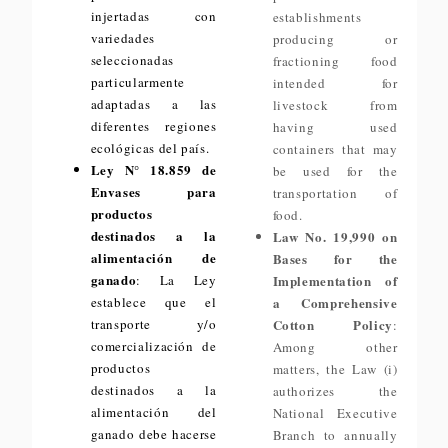
injertadas con
establishments
variedades
producing or
seleccionadas
fractioning food
particularmente
intended for
adaptadas a las
livestock from
diferentes regiones
having used
ecológicas del país.
containers that may
Ley N° 18.859 de
be used for the
Envases para
transportation of
productos
food.
destinados a la
Law No. 19,990 on
alimentación de
Bases for the
ganado
: La Ley
Implementation of
establece que el
a Comprehensive
transporte y/o
Cotton Policy
:
comercialización de
Among other
productos
matters, the Law (i)
destinados a la
authorizes the
alimentación del
National Executive
ganado debe hacerse
Branch to annually