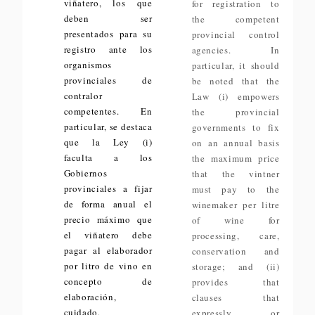
viñatero, los que
for registration to
deben ser
the competent
presentados para su
provincial control
registro ante los
agencies. In
organismos
particular, it should
provinciales de
be noted that the
contralor
Law (i) empowers
competentes. En
the provincial
particular, se destaca
governments to fix
que la Ley (i)
on an annual basis
faculta a los
the maximum price
Gobiernos
that the vintner
provinciales a fijar
must pay to the
de forma anual el
winemaker per litre
precio máximo que
of wine for
el viñatero debe
processing, care,
pagar al elaborador
conservation and
por litro de vino en
storage; and (ii)
concepto de
provides that
elaboración,
clauses that
cuidado,
expressly or