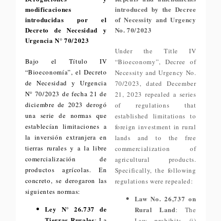
modificaciones
introduced by the Decree
introducidas por el
of Necessity and Urgency
Decreto de Necesidad y
No. 70/2023
Urgencia N° 70/2023
Under the Title IV
Bajo el Título IV
“Bioeconomy”, Decree of
“Bioeconomía”, el Decreto
Necessity and Urgency No.
de Necesidad y Urgencia
70/2023, dated December
N° 70/2023 de fecha 21 de
21, 2023 repealed a series
diciembre de 2023 derogó
of regulations that
una serie de normas que
established limitations to
establecían limitaciones a
foreign investment in rural
la inversión extranjera en
lands and to the free
tierras rurales y a la libre
commercialization of
comercialización de
agricultural products.
productos agrícolas. En
Specifically, the following
concreto, se derogaron las
regulations were repealed:
siguientes normas:
Law No. 26,737 on
Ley N° 26.737 de
Rural Land
: The
Tierras Rurales
: La
Law prohibits (i)