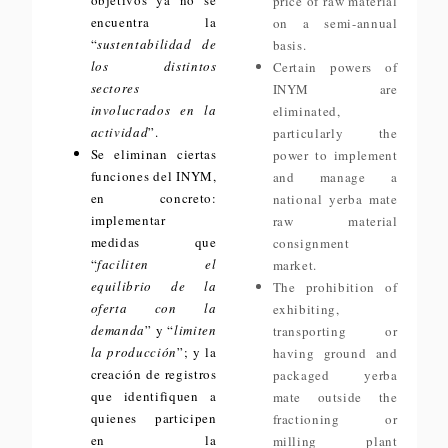
objetivos ya no se
price of raw material
encuentra la
on a semi-annual
“
sustentabilidad de
basis.
los distintos
Certain powers of
sectores
INYM are
involucrados en la
eliminated,
actividad
”.
particularly the
Se eliminan ciertas
power to implement
funciones del INYM,
and manage a
en concreto:
national yerba mate
implementar
raw material
medidas que
consignment
“
faciliten el
market.
equilibrio de la
The prohibition of
oferta con la
exhibiting,
demanda
” y “
limiten
transporting or
la producción
”; y la
having ground and
creación de registros
packaged yerba
que identifiquen a
mate outside the
quienes participen
fractioning or
en la
milling plant