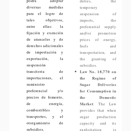
podrá adoptar
duties, the
diversas medidas
temporary
para el logro de
suspension of
tales objetivos,
imports, the
entre ellas: la
preferential supply
fijación y exención
and/or promotion
de aranceles y de
prices of energy,
derechos adicionales
fuels and
de importación y
transportation, and
exportación, la
the granting of
suspensión
subsidies.
transitoria de
Law No. 18,770 on
importaciones, el
the Regime of
suministro
Sugar Deliveries
preferencial y/o
for Consumption in
precios de fomento,
the Domestic
de energía,
Market
: The Law
combustibles y
provides that when
transportes, y el
sugar production
otorgamiento de
capacity and its
subsidios.
exploitation is