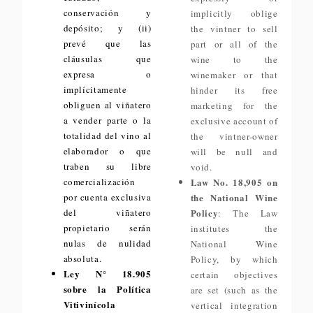
conservación y
implicitly oblige
depósito; y (ii)
the vintner to sell
prevé que las
part or all of the
cláusulas que
wine to the
expresa o
winemaker or that
implícitamente
hinder its free
obliguen al viñatero
marketing for the
a vender parte o la
exclusive account of
totalidad del vino al
the vintner-owner
elaborador o que
will be null and
traben su libre
void.
comercialización
Law No. 18,905 on
por cuenta exclusiva
the National Wine
del viñatero
Policy
: The Law
propietario serán
institutes the
nulas de nulidad
National Wine
absoluta.
Policy, by which
Ley N° 18.905
certain objectives
sobre la Política
are set (such as the
Vitivinícola
vertical integration