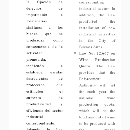
la fijación de
corresponding
derechos de
industrial sector. In
importación a
addition, the Law
mercaderías
prohibited the
similares a los
installation of new
bienes que se
industrial activities
produzcan como
in the City of
consecuencia de la
Buenos Aires.
actividad
Law No. 22,667 on
promovida,
Wine Production
tendiendo a
Quota
: The Law
establecer escalas
provides that the
decrecientes de
Enforcement
protección que
Authority will set
estimulen el
for each year the
aumento de
national wine
productividad y
production quota,
eficiencia del sector
which will be the
industrial
total amount of wine
correspondiente.
to be produced with
Además, la Ley
the grapes