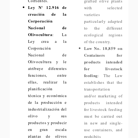
Corrientes.
grafted olive plants
Ley N° 12.916 de
with selected
creación de la
varieties
Corporación
particularly adapted
Nacional de
to the different
Olivocultura
: La
ecological regions
Ley crea a la
of the country.
Corporación
Law No. 18,859 on
Nacional de
Containers for
Olivocultura y le
products intended
atribuye diferentes
for livestock
funciones, entre
feeding
: The Law
ellas, realizar la
establishes that the
planificación
transportation
técnica y económica
and/or marketing of
de la producción e
products intended
industrialización del
for livestock feeding
olivo y sus
must be carried out
productos y producir
in new and single-
en gran escala
use containers, and
plantas de olivos
prohibits