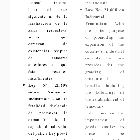
mercado interno
insufficient.
hasta el mes
Law No. 21,608 on
siguiente al de la
Industrial
finalización de la
Promotion
: With
zafra respectiva,
the stated purpose
siempre que
of promoting the
carezcan de
expansion of the
existencias propias
country’s industrial
de azúcares
capacity, the Law
anteriores o que
provides for the
éstas resulten
granting of
insuficientes.
promotional
Ley N° 21.608
benefits, including
sobre Promoción
the following: (i)
Industrial
: Con la
the establishment of
finalidad declarada
temporary
de promover la
restrictions on the
expansión de la
importation of
capacidad industrial
goods similar to
del país, a Ley prevé
those to be