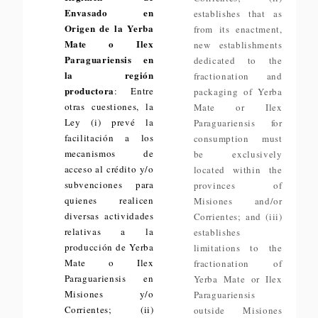
Envasado en
establishes that as
Origen de la Yerba
from its enactment,
Mate o Ilex
new establishments
Paraguariensis en
dedicated to the
la región
fractionation and
productora
: Entre
packaging of Yerba
otras cuestiones, la
Mate or Ilex
Ley (i) prevé la
Paraguariensis for
facilitación a los
consumption must
mecanismos de
be exclusively
acceso al crédito y/o
located within the
subvenciones para
provinces of
quienes realicen
Misiones and/or
diversas actividades
Corrientes; and (iii)
relativas a la
establishes
producción de Yerba
limitations to the
Mate o Ilex
fractionation of
Paraguariensis en
Yerba Mate or Ilex
Misiones y/o
Paraguariensis
Corrientes; (ii)
outside Misiones