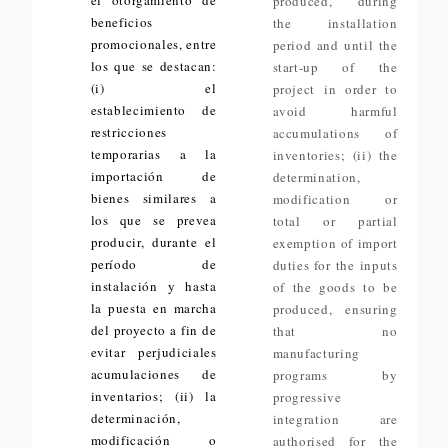
el otorgamiento de
produced, during
beneficios
the installation
promocionales, entre
period and until the
los que se destacan:
start-up of the
(i) el
project in order to
establecimiento de
avoid harmful
restricciones
accumulations of
temporarias a la
inventories; (ii) the
importación de
determination,
bienes similares a
modification or
los que se prevea
total or partial
producir, durante el
exemption of import
período de
duties for the inputs
instalación y hasta
of the goods to be
la puesta en marcha
produced, ensuring
del proyecto a fin de
that no
evitar perjudiciales
manufacturing
acumulaciones de
programs by
inventarios; (ii) la
progressive
determinación,
integration are
modificación o
authorised for the