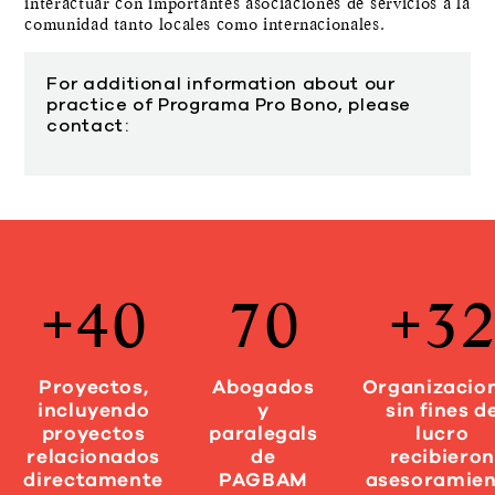
interactuar con importantes asociaciones de servicios a la
comunidad tanto locales como internacionales.
For additional information about our
practice of Programa Pro Bono, please
contact:
40
70
3
Proyectos,
Abogados
Organizacio
incluyendo
y
sin fines d
proyectos
paralegals
lucro
relacionados
de
recibieron
directamente
PAGBAM
asesoramie