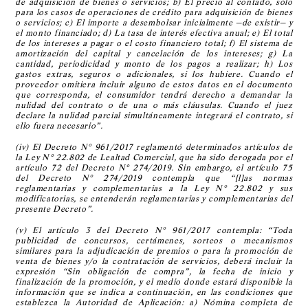
de adquisición de bienes o servicios; b) El precio al contado, sólo
para los casos de operaciones de crédito para adquisición de bienes
o servicios; c) El importe a desembolsar inicialmente —de existir— y
el monto financiado; d) La tasa de interés efectiva anual; e) El total
de los intereses a pagar o el costo financiero total; f) El sistema de
amortización del capital y cancelación de los intereses; g) La
cantidad, periodicidad y monto de los pagos a realizar; h) Los
gastos extras, seguros o adicionales, si los hubiere. Cuando el
proveedor omitiera incluir alguno de estos datos en el documento
que corresponda, el consumidor tendrá derecho a demandar la
nulidad del contrato o de una o más cláusulas. Cuando el juez
declare la nulidad parcial simultáneamente integrará el contrato, si
ello fuera necesario”.
(iv) El Decreto N° 961/2017 reglamentó determinados artículos de
la Ley N° 22.802 de Lealtad Comercial, que ha sido derogada por el
artículo 72 del Decreto N° 274/2019. Sin embargo, el artículo 75
del Decreto N° 274/2019 contempla que “[l]as normas
reglamentarias y complementarias a la Ley N° 22.802 y sus
modificatorias, se entenderán reglamentarias y complementarias del
presente Decreto”.
(v) El artículo 3 del Decreto N° 961/2017 contempla: “Toda
publicidad de concursos, certámenes, sorteos o mecanismos
similares para la adjudicación de premios o para la promoción de
venta de bienes y/o la contratación de servicios, deberá incluir la
expresión “Sin obligación de compra”, la fecha de inicio y
finalización de la promoción, y el medio donde estará disponible la
información que se indica a continuación, en las condiciones que
establezca la Autoridad de Aplicación: a) Nómina completa de