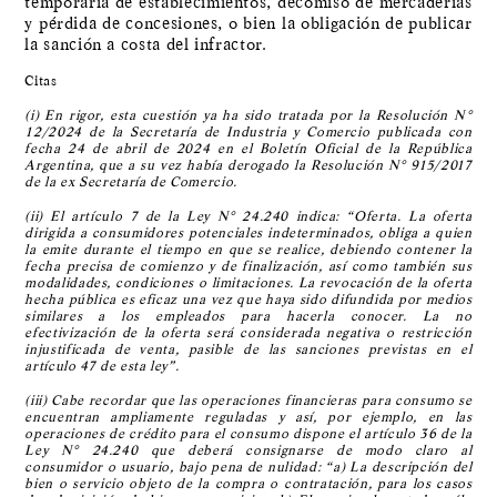
temporaria de establecimientos, decomiso de mercaderías
y pérdida de concesiones, o bien la obligación de publicar
la sanción a costa del infractor.
Citas
(i) En rigor, esta cuestión ya ha sido tratada por la Resolución N°
12/2024 de la Secretaría de Industria y Comercio publicada con
fecha 24 de abril de 2024 en el Boletín Oficial de la República
Argentina, que a su vez había derogado la Resolución N° 915/2017
de la ex Secretaría de Comercio.
(ii) El artículo 7 de la Ley N° 24.240 indica: “Oferta. La oferta
dirigida a consumidores potenciales indeterminados, obliga a quien
la emite durante el tiempo en que se realice, debiendo contener la
fecha precisa de comienzo y de finalización, así como también sus
modalidades, condiciones o limitaciones. La revocación de la oferta
hecha pública es eficaz una vez que haya sido difundida por medios
similares a los empleados para hacerla conocer. La no
efectivización de la oferta será considerada negativa o restricción
injustificada de venta, pasible de las sanciones previstas en el
artículo 47 de esta ley”.
(iii) Cabe recordar que las operaciones financieras para consumo se
encuentran ampliamente reguladas y así, por ejemplo, en las
operaciones de crédito para el consumo dispone el artículo 36 de la
Ley N° 24.240 que deberá consignarse de modo claro al
consumidor o usuario, bajo pena de nulidad: “a) La descripción del
bien o servicio objeto de la compra o contratación, para los casos