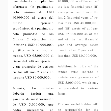
que deberán cumplir los
40,000,000 as of the end of
oferentes: (i) patrimonio
the last financial year, (ii)
neto mínimo de USD
average net worth over the
40.000.000 al cierre del
last 2 financial years of not
último ejercicio
less than USD 40,000,000,
económico, (ii) patrimonio
and (iii) assets of at least
neto promedio de los
USD 95,000,000 as of the
últimos 2 ejercicios no
end of the last financial
inferior a USD 40.000.000,
year and average assets
y (iii) activos por, al
over the last 2 years of no
menos, USD 95.000.000 al
less than USD 80,000,000.
cierre del último ejercicio
Additionally, bids of the
y un promedio de activos
tender must include a
en los últimos 2 años no
maintenance guarantee of
menor a USD 80.000.000.
USD 5,000,000, which may
Además, las ofertas
be provided in various
deberán incluir una
forms.
garantía de mantenimiento
The successful bidder will
de USD 5.000.000, que
be responsible for the
podrá presentarse en