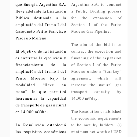
que Energía Argentina S.A.
Argentina S.A. to conduct
lleve adelante la Licitación
a Public Bidding process
Pública destinada a la
for the expansion of
ampliación del Tramo I del
Section I of the Perito
Gasoducto Perito Francisco
Moreno Gas Pipeline.
Pascasio Moreno.
The aim of the bid is to
El objetivo de la licitación
contract the execution and
es contratar la ejecución y
financing of the expansion
financiamiento de la
of Section I of the Perito
ampliación del Tramo I del
Moreno under a “turnkey”
Perito Moreno bajo la
agreement, which will
modalidad “llave en
increase the natural gas
mano”, lo que permitirá
transport capacity by
incrementar la capacidad
14,000 m³/day.
de transporte de gas natural
The Resolution established
en 14.000 m³/día.
the economic requirements
La Resolución estableció
to be met by bidders: (i)
los requisitos económicos
minimum net worth of USD