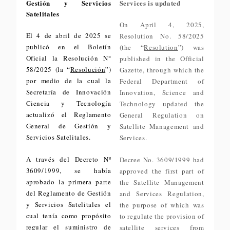
Gestión y Servicios
Services is updated
Satelitales
On April 4, 2025,
El 4 de abril de 2025 se
Resolution No. 58/2025
publicó en el Boletín
(the “
Resolution
”) was
Oficial la Resolución N°
published in the Official
58/2025 (la “
Resolución
”)
Gazette, through which the
por medio de la cual la
Federal Department of
Secretaría de Innovación
Innovation, Science and
Ciencia y Tecnología
Technology updated the
actualizó el Reglamento
General Regulation on
General de Gestión y
Satellite Management and
Servicios Satelitales.
Services.
A través del Decreto Nº
Decree No. 3609/1999 had
3609/1999, se había
approved the first part of
aprobado la primera parte
the Satellite Management
del Reglamento de Gestión
and Services Regulation,
y Servicios Satelitales el
the purpose of which was
cual tenía como propósito
to regulate the provision of
regular el suministro de
satellite services from