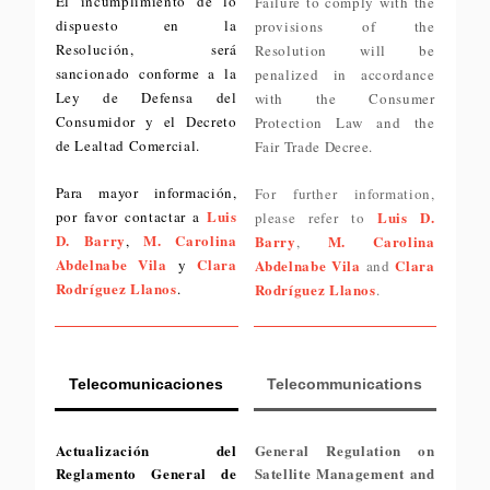
El incumplimiento de lo
Failure to comply with the
dispuesto en la
provisions of the
Resolución, será
Resolution will be
sancionado conforme a la
penalized in accordance
Ley de Defensa del
with the Consumer
Consumidor y el Decreto
Protection Law and the
de Lealtad Comercial.
Fair Trade Decree.
Para mayor información,
For further information,
Luis
por favor contactar a
Luis D.
please refer to
D. Barry
M. Carolina
,
Barry
M. Carolina
,
Abdelnabe Vila
Clara
y
Abdelnabe Vila
Clara
and
Rodríguez Llanos
.
Rodríguez Llanos
.
Telecomunicaciones
Telecommunications
Actualización del
General Regulation on
Reglamento General de
Satellite Management and