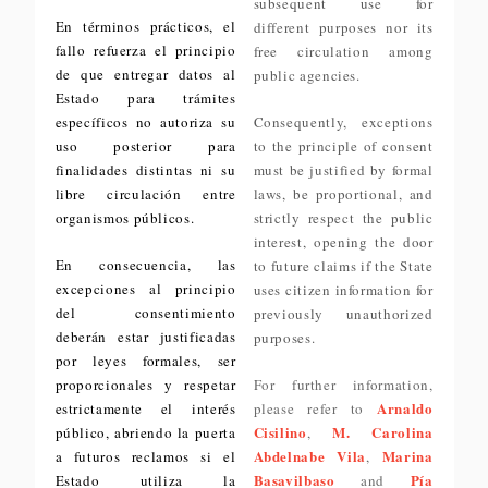
subsequent use for
En términos prácticos, el
different purposes nor its
fallo refuerza el principio
free circulation among
de que entregar datos al
public agencies.
Estado para trámites
específicos no autoriza su
Consequently, exceptions
uso posterior para
to the principle of consent
finalidades distintas ni su
must be justified by formal
libre circulación entre
laws, be proportional, and
organismos públicos.
strictly respect the public
interest, opening the door
En consecuencia, las
to future claims if the State
excepciones al principio
uses citizen information for
del consentimiento
previously unauthorized
deberán estar justificadas
purposes.
por leyes formales, ser
proporcionales y respetar
For further information,
Arnaldo
estrictamente el interés
please refer to
Cisilino
M. Carolina
público, abriendo la puerta
,
Abdelnabe Vila
Marina
a futuros reclamos si el
,
Basavilbaso
Pía
Estado utiliza la
and