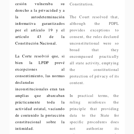
cesión vulneraba su
Constitution.
derecho a la privacidad y a
la autodeterminación
The Court resolved that,
informativa garantizados
although the PDPL
por el artículo 19 y el
provides exceptions to
artículo 43 de la
consent, the rules declared
Constitución Nacional.
unconstitutional were so
broad that they
La Corte resolvió que, si
encompassed practically
bien la LPDP prevé
all state activity, emptying
excepciones al
the constitutional
consentimiento, las normas
protection of privacy of its
declaradas
content.
inconstitucionales eran tan
amplias que abarcaban
In practical terms, the
prácticamente toda la
ruling reinforces the
actividad estatal, vaciando
principle that providing
de contenido la protección
data to the State for
constitucional sobre la
specific procedures does
intimidad.
not authorize its