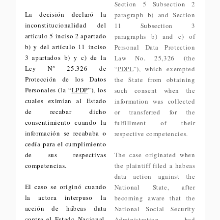
Section 5 Subsection 2
La decisión declaró la
paragraph b) and Section
inconstitucionalidad del
11 Subsection 3
artículo 5 inciso 2 apartado
paragraphs b) and c) of
b) y del artículo 11 inciso
Personal Data Protection
3 apartados b) y c) de la
Law No. 25,326 (the
Ley N° 25.326 de
“
PDPL
”), which exempted
Protección de los Datos
the State from obtaining
Personales (la “
LPDP
”), los
such consent when the
cuales eximían al Estado
information was collected
de recabar dicho
or transferred for the
consentimiento cuando la
fulfillment of their
información se recababa o
respective competencies.
cedía para el cumplimiento
de sus respectivas
The case originated when
competencias.
the plaintiff filed a habeas
data action against the
El caso se originó cuando
National State, after
la actora interpuso la
becoming aware that the
acción de hábeas data
National Social Security
contra el Estado Nacional,
Administration had