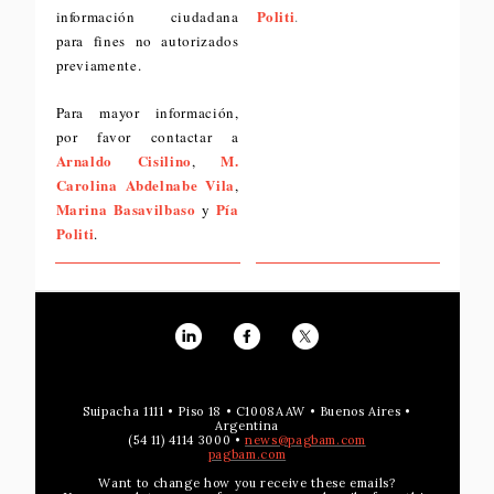
Politi
información ciudadana
.
para fines no autorizados
previamente.
Para mayor información,
por favor contactar a
Arnaldo Cisilino
M.
,
Carolina Abdelnabe Vila
,
Marina Basavilbaso
Pía
y
Politi
.
Suipacha 1111 • Piso 18 • C1008AAW • Buenos Aires •
Argentina
(54 11) 4114 3000 •
news@pagbam.com
pagbam.com
Want to change how you receive these emails?