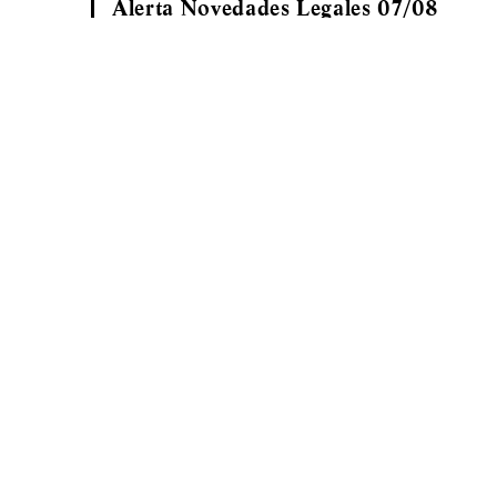
Alerta Novedades Legales 07/08
Suscríbase a nuestro news
Manténgase actualizado recibiendo 
una manera rápida y sencilla, los ú
relevantes.
EL ESTUDIO
NUESTRO EQUIPO
ÁREAS DE PRÁCTIC
BA • Argentina
Santiago • Chile