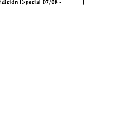
dición Especial 07/08 -
ión
á,
de
SUSCRIBIRSE
ted States
Neuquén • Argentina