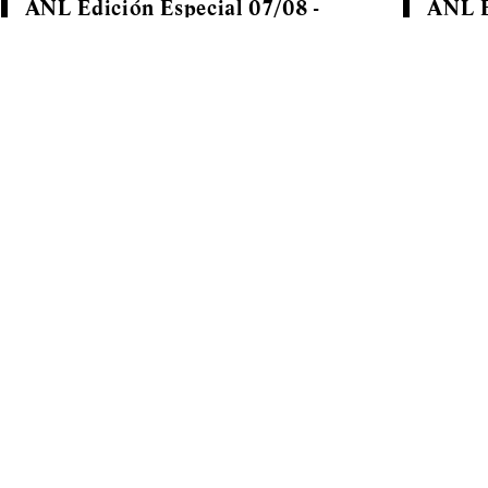
ANL Edición Especial 07/08 -
ANL E
Mercado de Capitales
Aviac
letter
nuestro Alerta de Novedades Legales que le brindar
ltimos cambios normativos así como las noticias más
A
NOVEDADES
TRABAJÁ CON NOSOTROS
CONTACTO
PAGBAM LATAM • Uruguay
NY • Uni