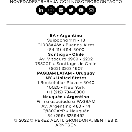
NOVEDADES
TRABAJÁ CON NOSOTROS
CONTACTO
BA • Argentina
Suipacha 1111 • 18
C1008AAW • Buenos Aires
(54-11) 4114-3000
Santiago • Chile
Av. Vitacura 2939 • 2202
7550011 • Santiago de Chile
(562) 3263 1607
PAGBAM LATAM • Uruguay
NY • United States
1 Rockefeller Plaza • 3040
10020 • New York
(1) (212) 784-8800
Neuquén • Argentina
Firma asociada a PAGBAM
Av. Argentina 480 • 14
Q8300AYR • Neuquén
54 (299) 5259492
© 2022 © PEREZ ALATI, GRONDONA, BENITES &
ARNTSEN