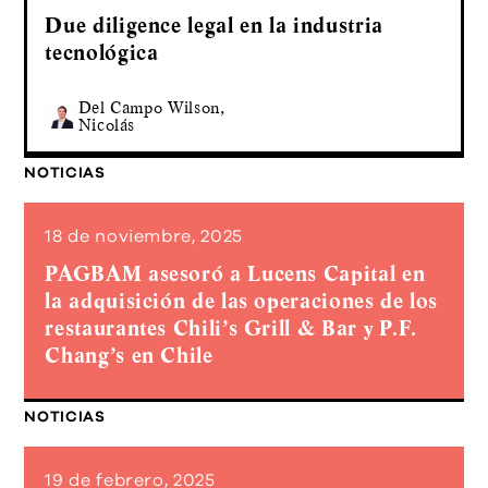
Due diligence legal en la industria
tecnológica
Del Campo Wilson,
Nicolás
NOTICIAS
18 de noviembre, 2025
PAGBAM asesoró a Lucens Capital en
la adquisición de las operaciones de los
restaurantes Chili’s Grill & Bar y P.F.
Chang’s en Chile
NOTICIAS
19 de febrero, 2025