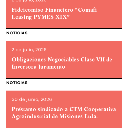
Fideicomiso Financiero “Comafi
Leasing PYMES XIX”
NOTICIAS
2 de julio, 2026
Obligaciones Negociables Clase VII de
Inversora Juramento
NOTICIAS
30 de junio, 2026
Préstamo sindicado a CTM Cooperativa
Agroindustrial de Misiones Ltda.