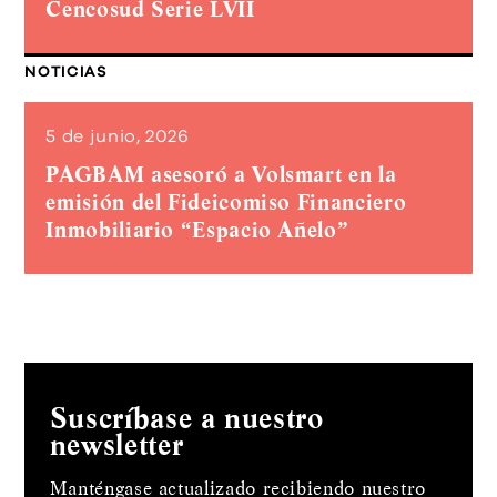
Cencosud Serie LVII
NOTICIAS
5 de junio, 2026
PAGBAM asesoró a Volsmart en la
emisión del Fideicomiso Financiero
Inmobiliario “Espacio Añelo”
Suscríbase a nuestro
newsletter
Manténgase actualizado recibiendo nuestro