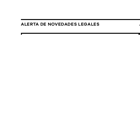
ALERTA DE NOVEDADES LEGALES
30 de julio, 2026
Alerta de Novedades Legales - 30/07
ALERTA DE NOVEDADES LEGALES
4 de junio, 2026
ANL Edición Especial 04/06 -
Compliance