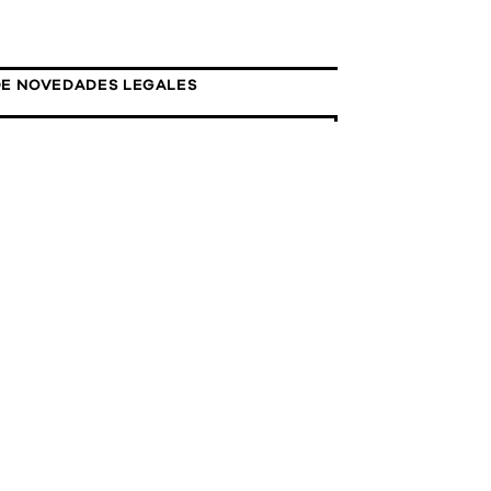
DE NOVEDADES LEGALES
unio, 2026
4/06 - Alerta Novedades
es
DE NOVEDADES LEGALES
 mayo, 2026
a Novedades Legales 22/05 -
ón Especial: Compliance