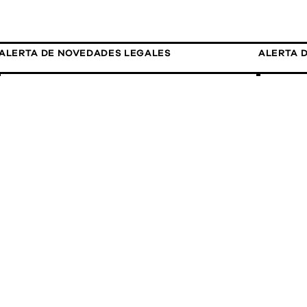
ALERTA DE NOVEDADES LEGALES
ALERTA 
30 de julio, 2026
4 de j
ANL Edición Especial - Compliance
ANL 0
Legal
ALERTA DE NOVEDADES LEGALES
ALERTA 
22 de mayo, 2026
22 de
Alerta Novedades Legales - 22/05
Alert
Edici