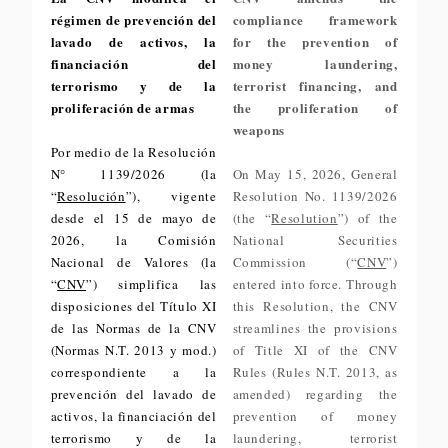
régimen de prevención del
compliance framework
lavado de activos, la
for the prevention of
financiación del
money laundering,
terrorismo y de la
terrorist financing, and
proliferación de armas
the proliferation of
weapons
Por medio de la Resolución
N° 1139/2026 (la
On May 15, 2026, General
“
Resolución
”), vigente
Resolution No. 1139/2026
desde el 15 de mayo de
(the “
Resolution
”) of the
2026, la Comisión
National Securities
Nacional de Valores (la
Commission (“
CNV
”)
“
CNV
”) simplifica las
entered into force. Through
disposiciones del Título XI
this Resolution, the CNV
de las Normas de la CNV
streamlines the provisions
(Normas N.T. 2013 y mod.)
of Title XI of the CNV
correspondiente a la
Rules (Rules N.T. 2013, as
prevención del lavado de
amended) regarding the
activos, la financiación del
prevention of money
terrorismo y de la
laundering, terrorist