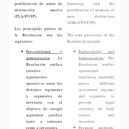
proliferación de armas de
financing, and the
destrucción masiva
proliferation of weapons of
(PLA/FT/FP).
mass destruction
(AML/CFT/CPF).
Los principales puntos de
la Resolución son los
The core provisions of the
siguientes:
Resolution include:
Previsibilidad y
Predictability and
armonización
: La
harmonization
: The
Resolución unifica
Resolution unifies
criterios
operational
regulatorios
regulatory standards
operativos entre los
across different
distintos regímenes
investment regimes
y segmentos de
and segments to
inversión con el
provide legal
objetivo de otorgar
certainty for both
seguridad jurídica
issuers and
tanto a emisores
investors.
como a inversores.
Payment methods
: