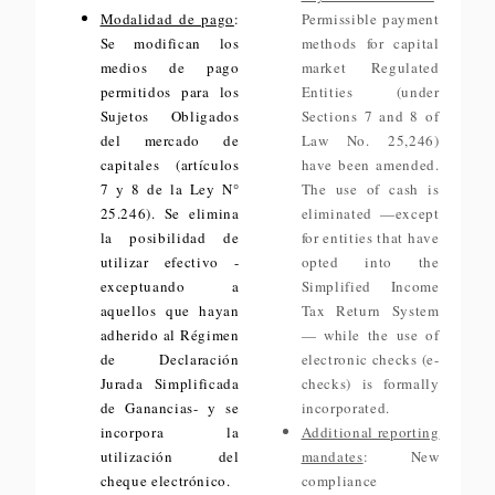
Modalidad de pago
:
Permissible payment
Se modifican los
methods for capital
medios de pago
market Regulated
permitidos para los
Entities (under
Sujetos Obligados
Sections 7 and 8 of
del mercado de
Law No. 25,246)
capitales (artículos
have been amended.
7 y 8 de la Ley N°
The use of cash is
25.246). Se elimina
eliminated —except
la posibilidad de
for entities that have
utilizar efectivo -
opted into the
exceptuando a
Simplified Income
aquellos que hayan
Tax Return System
adherido al Régimen
— while the use of
de Declaración
electronic checks (e-
Jurada Simplificada
checks) is formally
de Ganancias- y se
incorporated.
incorpora la
Additional reporting
utilización del
mandates
: New
cheque electrónico.
compliance