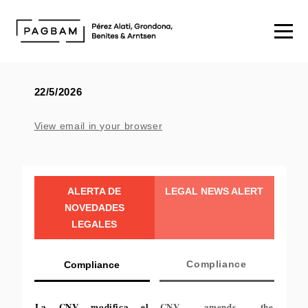
22/5/2026
View email in your browser
ALERTA DE
LEGAL NEWS ALERT
NOVEDADES
LEGALES
Compliance
Compliance
La CNV modifica el
CNV amends the