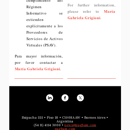
cumplimiento del
For further information,
Régimen
María
please refer to
Informativo se
Gabriela Grigioni
.
extienden
explícitamente a los
Proveedores de
Servicios de Activos
Virtuales (PSAV).
Para mayor información,
por favor contactar a
María Gabriela Grigioni
.
Suipacha 1111 • Piso 18 • C1008AAW • Buenos Aires •
Argentina
(54 11) 4114 3000 •
news@pagbam.com
pagbam.com