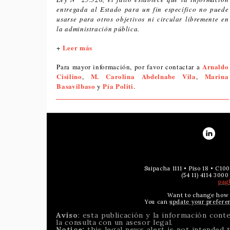
entregada al Estado para un fin específico no puede
usarse para otros objetivos ni circular libremente en
la administración pública.
Leer más
+
Arnaldo
Para mayor información, por favor contactar a
Cisilino
M. Carolina Abdelnabe Vila
Marina
,
,
Basavilbaso
Pía Politi
y
.
Suipacha 1111 • Piso 18 • C1
(54 11) 4114 3000
pag
Want to change how 
You can
update your prefere
Aviso
: esta publicación y la información con
la consulta con un asesor legal.
Notice:
this legal news alert is not intended 