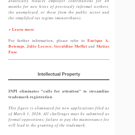
drastically reduces employer contributions for 48
months for new hires of previously informal workers,
the unemployed, or those from the public sector and
the simplified tax regime (monotributo).
Learn more
+
Enrique A.
For further information, please refer to
Betemps
Julio Lococo
Geraldine Moffat
Matías
,
,
and
Fuse
.
Intellectual Property
INPI eliminates “calls for attention” to streamline
trademark registration
This figure is eliminated for new applications filed as
of March 1, 2026. All challenges must be submitted as
formal oppositions; failure to pay the maintenance fee
will lead to the granting of the trademark.