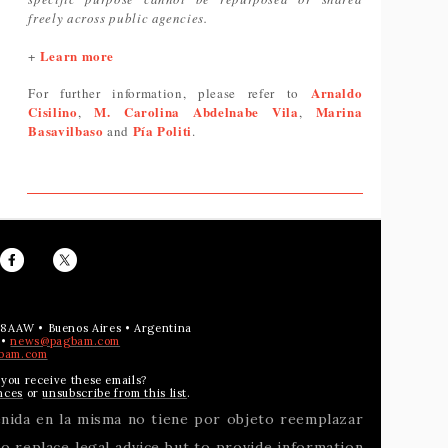
freely across public agencies.
Learn more
+
Arnaldo
For further information, please refer to
Cisilino
M. Carolina Abdelnabe Vila
Marina
,
,
Basavilbaso
Pía Politi
and
.
008AAW • Buenos Aires • Argentina
 •
news@pagbam.com
bam.com
you receive these emails?
nces
or
unsubscribe from this list
.
tenida en la misma no tiene por objeto reemplazar
to replace legal advice but to provide information