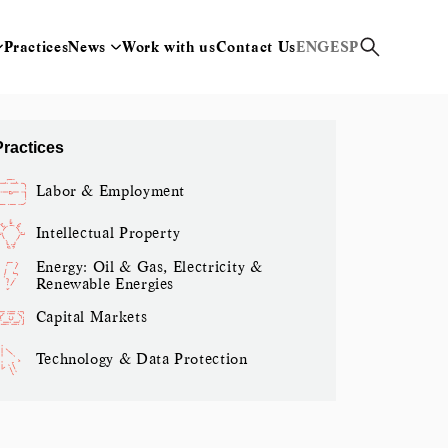
Practices
News
Work with us
Contact Us
ENG
ESP
Practices
Labor & Employment
Intellectual Property
Energy: Oil & Gas, Electricity &
Renewable Energies
Capital Markets
Technology & Data Protection